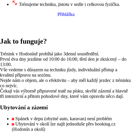
Trénujeme techniku, jistotu v sedle i celkovou fyzičku.
Přihláška
Jak to funguje?
Trénink v Hodoníně probíhá jako 3denní soustředění.
První dva dny jezdíme od 10:00 do 16:00, třetí den je zkrácený – do
13:00.
Vše vedeme s důrazem na techniku jízdy, individuální přístup a
kvalitní přípravu na sezónu.
Nejde nám o objem, ale o efektivitu – aby měl každý jezdec z tréninku
co nejvíc.
Čekají vás výborně připravené tratě na písku, skvělé zázemí a hlavně
tři intenzivní a přitom pohodové dny, které vám opravdu něco dají.
Ubytování a zázemí
Spánek v depu (obytné auto, karavan) není problém
Ubytování v okolí lze najít jednoduše přes booking.cz
(Hodonín a okolí)