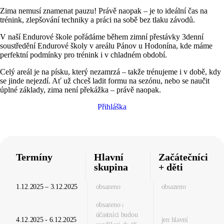
Zima nemusí znamenat pauzu! Právě naopak – je to ideální čas na
trénink, zlepšování techniky a práci na sobě bez tlaku závodů.
V naší Endurové škole pořádáme během zimní přestávky 3denní
soustředění Endurové školy v areálu Pánov u Hodonína, kde máme
perfektní podmínky pro trénink i v chladném období.
Celý areál je na písku, který nezamrzá – takže trénujeme i v době, kdy
se jinde nejezdí. Ať už chceš ladit formu na sezónu, nebo se naučit
úplné základy, zima není překážka – právě naopak.
Přihláška
Termíny
Hlavní
Začátečníci
skupina
+ děti
1.12.2025 – 3.12.2025
obsazeno
obsazeno
obsazeno
i
účastníci budou
4.12.2025 - 6.12.2025
jen hlavní