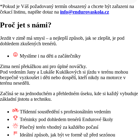
*Pokud je Váš požadovaný termín obsazený a chcete být zařazeni na
čekací listinu, napište dotaz na
info@endurovaskola.cz
Proč jet s námi?
Jezdit v zimě má smysl – a nejlepší způsob, jak se zlepšit, je pod
dohledem zkušených trenérů.
Myslíme i na děti a začátečníky
Zima není překážkou ani pro úplné nováčky.
Pod vedením Jany a Lukáše Kuklíkových si jízdu v terénu mohou
bezpečně vyzkoušet i děti nebo dospělí, kteří nikdy na motorce v
terénu neseděli.
Začíná se na jednoduchém a přehledném úseku, kde si každý vybuduje
základní jistotu a techniku.
Třídenní soustředění s profesionálním vedením
Tréninky pod dohledem trenérů Endurové školy
Písečný terén vhodný za každého počasí
Ideální způsob, jak být ve formě už před sezónou