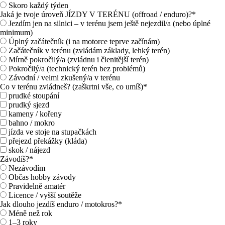
Skoro každý týden
Jaká je tvoje úroveň JÍZDY V TERÉNU (offroad / enduro)?
*
Jezdím jen na silnici – v terénu jsem ještě nejezdil/a (nebo úplné
minimum)
Úplný začátečník (i na motorce teprve začínám)
Začátečník v terénu (zvládám základy, lehký terén)
Mírně pokročilý/a (zvládnu i členitější terén)
Pokročilý/a (technický terén bez problémů)
Závodní / velmi zkušený/a v terénu
Co v terénu zvládneš? (zaškrtni vše, co umíš)
*
prudké stoupání
prudký sjezd
kameny / kořeny
bahno / mokro
jízda ve stoje na stupačkách
přejezd překážky (kláda)
skok / nájezd
Závodíš?
*
Nezávodím
Občas hobby závody
Pravidelně amatér
Licence / vyšší soutěže
Jak dlouho jezdíš enduro / motokros?
*
Méně než rok
1–3 roky