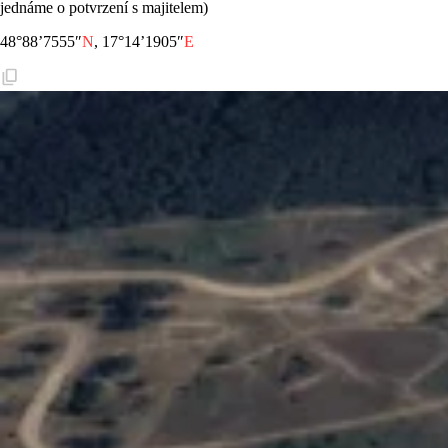
jednáme o potvrzení s majitelem)
48°88’7555″
N
, 17°14’1905″
E