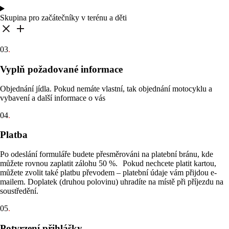
Skupina pro začátečníky v terénu a děti
03
.
Vyplň požadované informace
Objednání jídla. Pokud nemáte vlastní, tak objednání motocyklu a
vybavení a další informace o vás
04
.
Platba
Po odeslání formuláře budete přesměrováni na platební bránu, kde
můžete rovnou zaplatit zálohu 50 %. Pokud nechcete platit kartou,
můžete zvolit také platbu převodem – platební údaje vám přijdou e-
mailem. Doplatek (druhou polovinu) uhradíte na místě při příjezdu na
soustředění.
05
.
Potvrzení přihlášky