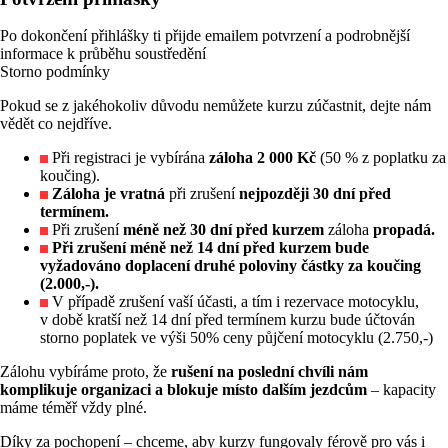
Po dokončení přihlášky ti přijde emailem potvrzení a podrobnější
informace k průběhu soustředění
Storno podmínky
Pokud se z jakéhokoliv důvodu nemůžete kurzu zúčastnit, dejte nám
vědět co nejdříve.
Při registraci je vybírána
záloha 2 000 Kč
(50 % z poplatku za
koučing).
Záloha je vratná
při zrušení
nejpozději 30 dní před
termínem.
Při zrušení
méně než 30 dní před kurzem
záloha
propadá.
Při zrušení méně než 14 dní před kurzem bude
vyžadováno doplacení druhé poloviny částky za koučing
(2.000,-).
V případě zrušení vaší účasti, a tím i rezervace motocyklu,
v době kratší než 14 dní před termínem kurzu bude účtován
storno poplatek ve výši 50% ceny půjčení motocyklu (2.750,-)
Zálohu vybíráme proto, že
rušení na poslední chvíli nám
komplikuje organizaci a blokuje místo dalším jezdcům
– kapacity
máme téměř vždy plné.
Díky za pochopení – chceme, aby kurzy fungovaly férově pro vás i