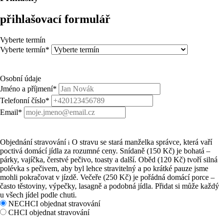
přihlašovací formulář
Vyberte termín
Vyberte termín
*
Osobní údaje
Jméno a příjmení
*
Telefonní číslo
*
Email
*
Objednání stravování
O stravu se stará manželka správce, která vaří
i
poctivá domácí jídla za rozumné ceny. Snídaně (150 Kč) je bohatá –
párky, vajíčka, čerstvé pečivo, toasty a další. Oběd (120 Kč) tvoří silná
polévka s pečivem, aby byl lehce stravitelný a po krátké pauze jsme
mohli pokračovat v jízdě. Večeře (250 Kč) je pořádná domácí porce –
často těstoviny, výpečky, lasagně a podobná jídla. Přidat si může každý
u všech jídel podle chuti.
NECHCI objednat stravování
CHCI objednat stravování