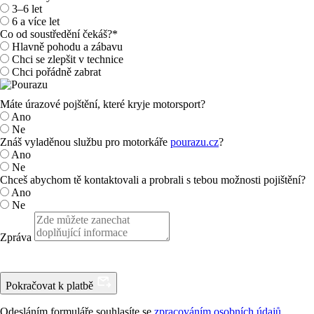
3–6 let
6 a více let
Co od soustředění čekáš?
*
Hlavně pohodu a zábavu
Chci se zlepšit v technice
Chci pořádně zabrat
Máte úrazové pojštění, které kryje motorsport?
Ano
Ne
Znáš vyladěnou službu pro motorkáře
pourazu.cz
?
Ano
Ne
Chceš abychom tě kontaktovali a probrali s tebou možnosti pojištění?
Ano
Ne
Zpráva
Pokračovat k platbě
Odesláním formuláře souhlasíte se
zpracováním osobních údajů