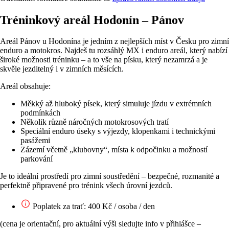
Tréninkový areál Hodonín – Pánov
Areál Pánov u Hodonína je jedním z nejlepších míst v Česku pro zimní
enduro a motokros. Najdeš tu rozsáhlý MX i enduro areál, který nabízí
široké možnosti tréninku – a to vše na písku, který nezamrzá a je
skvěle jezditelný i v zimních měsících.
Areál obsahuje:
Měkký až hluboký písek, který simuluje jízdu v extrémních
podmínkách
Několik různě náročných motokrosových tratí
Speciální enduro úseky s výjezdy, klopenkami i technickými
pasážemi
Zázemí včetně „klubovny“, místa k odpočinku a možností
parkování
Je to ideální prostředí pro zimní soustředění – bezpečné, rozmanité a
perfektně připravené pro trénink všech úrovní jezdců.
Poplatek za trať: 400 Kč / osoba / den
(cena je orientační, pro aktuální výši sledujte info v přihlášce –