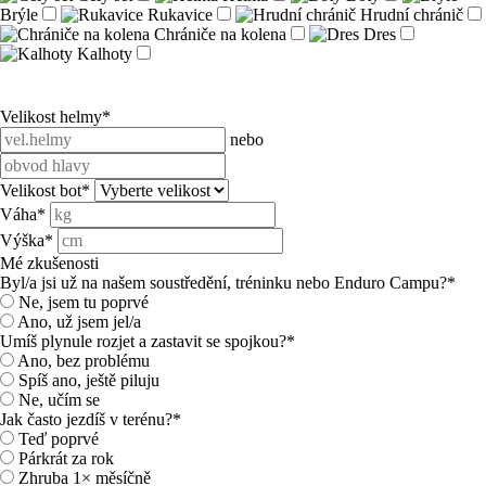
Brýle
Rukavice
Hrudní chránič
Chrániče na kolena
Dres
Kalhoty
Velikost helmy
*
nebo
Velikost bot
*
Váha
*
Výška
*
Mé zkušenosti
Byl/a jsi už na našem soustředění, tréninku nebo Enduro Campu?
*
Ne, jsem tu poprvé
Ano, už jsem jel/a
Umíš plynule rozjet a zastavit se spojkou?
*
Ano, bez problému
Spíš ano, ještě piluju
Ne, učím se
Jak často jezdíš v terénu?
*
Teď poprvé
Párkrát za rok
Zhruba 1× měsíčně