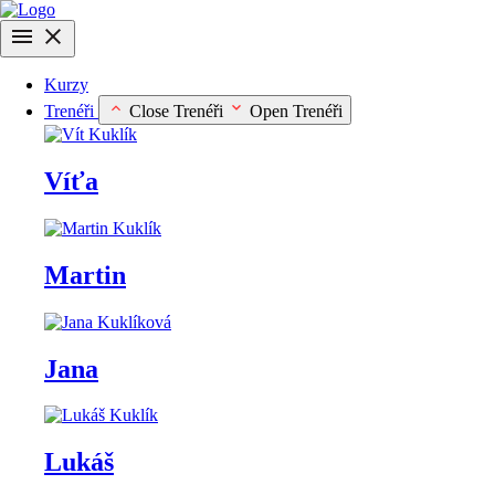
Přejít
k
obsahu
Kurzy
Trenéři
Close Trenéři
Open Trenéři
Víťa
Martin
Jana
Lukáš